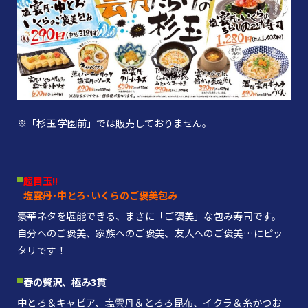
※「杉玉 学園前」では販売しておりません。
超目玉!!
塩雲丹･中とろ･いくらのご褒美包み
豪華ネタを堪能できる、まさに「ご褒美」な包み寿司です。
自分へのご褒美、家族へのご褒美、友人へのご褒美…にピッ
タリです！
春の贅沢、極み3貫
中とろ＆キャビア、塩雲丹＆とろろ昆布、イクラ＆糸かつお