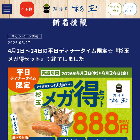
テイク
デリ
ご予約
アウト
バリー
キャンペーン情報
2026.03.27
4月2日～24日の平日ディナータイム限定☆『杉玉
メガ得セット』※終了しました