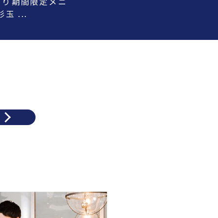
)より期間限定メニ
 ...
ら