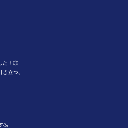
！
た！💥
引き立つ、
。
🍶