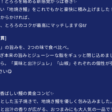
！とろろを絡める新感覚かっぱ巻き✨
い「地焼き鰻」をこれでもかと豪快に積み上げました
上からかければ、
、とろろのコクが最高にマッチします🤤🥢
貫]
」の旨みを、2つの味で食べ比べ。
ぎ本来の旨みとジューシーな脂をギュッと閉じ込めまし
ら。「薬味と出汁ジュレ」「山椒」それぞれの個性が
い😋
香ばしい鰻の黄金コンビ✨
りとした玉子焼きで、地焼き鰻を優しく包み込みました
と出汁の香りが広がる、おつまみにも大人気の一品です